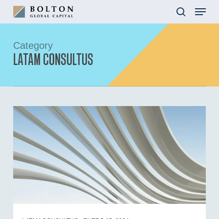
Skip
Menu
to
search
main
content
Category
LATAM CONSULTUS